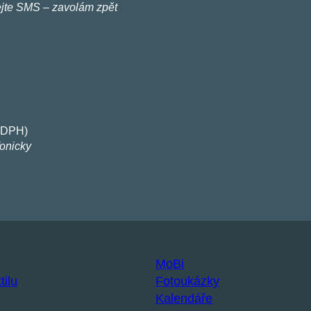
ejte SMS – zavolám zpět
e DPH)
fonicky
MoBi
tilu
Fotoukázky
Kalendáře