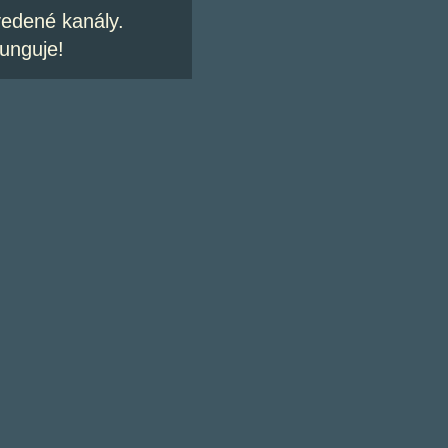
vedené kanály.
unguje!